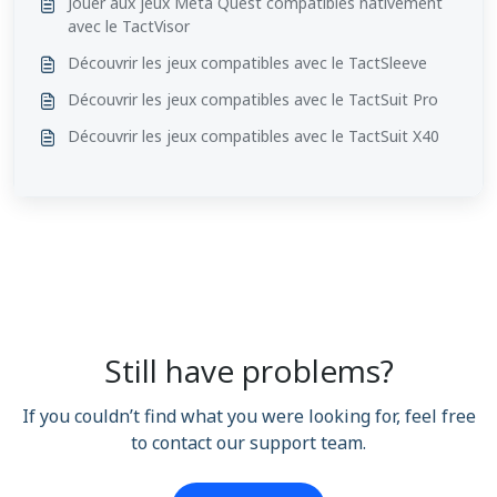
Jouer aux jeux Meta Quest compatibles nativement
avec le TactVisor
Découvrir les jeux compatibles avec le TactSleeve
Découvrir les jeux compatibles avec le TactSuit Pro
Découvrir les jeux compatibles avec le TactSuit X40
Still have problems?
If you couldn’t find what you were looking for, feel free
to contact our support team.