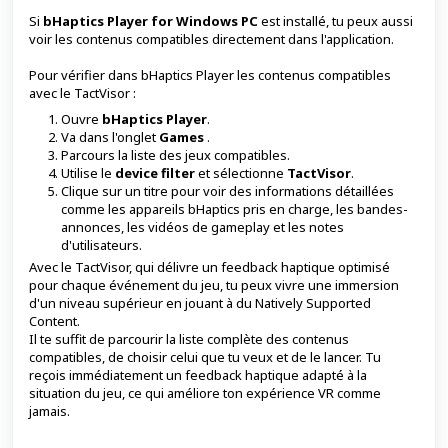
Si
bHaptics Player for Windows PC
est installé, tu peux aussi
voir les contenus compatibles directement dans l'application.
Pour vérifier dans bHaptics Player les contenus compatibles
avec le TactVisor :
Ouvre
bHaptics Player
.
Va dans l'onglet
Games
.
Parcours la liste des jeux compatibles.
Utilise le
device filter
et sélectionne
TactVisor
.
Clique sur un titre pour voir des informations détaillées
comme les appareils bHaptics pris en charge, les bandes-
annonces, les vidéos de gameplay et les notes
d'utilisateurs.
Avec le TactVisor, qui délivre un feedback haptique optimisé
pour chaque événement du jeu, tu peux vivre une immersion
d'un niveau supérieur en jouant à du Natively Supported
Content.
Il te suffit de parcourir la liste complète des contenus
compatibles, de choisir celui que tu veux et de le lancer. Tu
reçois immédiatement un feedback haptique adapté à la
situation du jeu, ce qui améliore ton expérience VR comme
jamais.