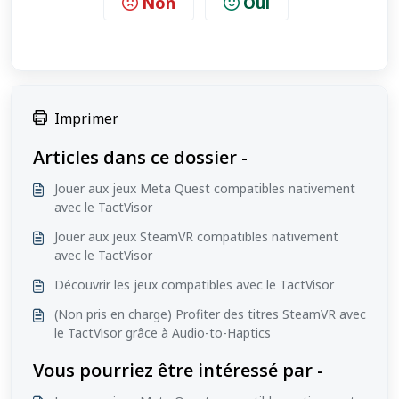
Non
Oui
Imprimer
Articles dans ce dossier -
Jouer aux jeux Meta Quest compatibles nativement
avec le TactVisor
Jouer aux jeux SteamVR compatibles nativement
avec le TactVisor
Découvrir les jeux compatibles avec le TactVisor
(Non pris en charge) Profiter des titres SteamVR avec
le TactVisor grâce à Audio-to-Haptics
Vous pourriez être intéressé par -