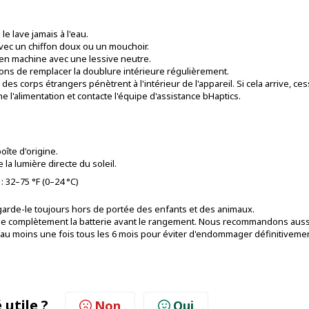
le lave jamais à l'eau.
 avec un chiffon doux ou un mouchoir.
 en machine avec une lessive neutre.
s de remplacer la doublure intérieure régulièrement.
 des corps étrangers pénètrent à l'intérieur de l'appareil. Si cela arrive, ce
e l'alimentation et contacte l'équipe d'assistance bHaptics.
îte d'origine.
e la lumière directe du soleil.
32–75 °F (0–24 °C)
 garde-le toujours hors de portée des enfants et des animaux.
arge complètement la batterie avant le rangement. Nous recommandons auss
au moins une fois tous les 6 mois pour éviter d'endommager définitivemen
 utile ?
Non
Oui