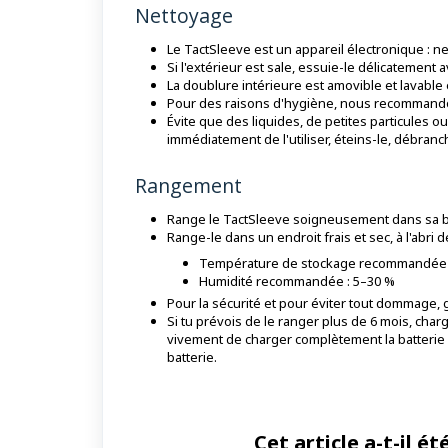
Nettoyage
Le TactSleeve est un appareil électronique : ne 
Si l'extérieur est sale, essuie-le délicatement
La doublure intérieure est amovible et lavable
Pour des raisons d'hygiène, nous recommandon
Évite que des liquides, de petites particules ou
immédiatement de l'utiliser, éteins-le, débranch
Rangement
Range le TactSleeve
soigneusement dans sa bo
Range-le dans un endroit frais et sec, à l'abri d
Température de stockage recommandée : 
Humidité recommandée : 5–30 %
Pour la sécurité et pour éviter tout dommage,
Si tu prévois de le ranger plus de 6 mois, ch
vivement de charger complètement la batterie 
batterie.
Cet article a-t-il été