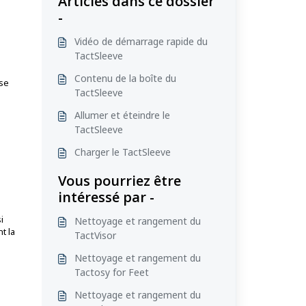
Articles dans ce dossier
-
Vidéo de démarrage rapide du
TactSleeve
Contenu de la boîte du
sse
TactSleeve
Allumer et éteindre le
TactSleeve
Charger le TactSleeve
Vous pourriez être
intéressé par -
i
Nettoyage et rangement du
t la
TactVisor
Nettoyage et rangement du
Tactosy for Feet
Nettoyage et rangement du