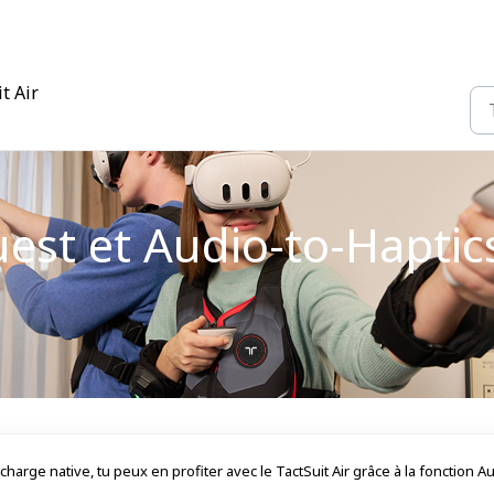
t Air
est et Audio-to-Haptics
harge native, tu peux en profiter avec le TactSuit Air grâce à la fonction A