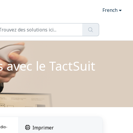
French
 avec le TactSuit
udio-
Imprimer