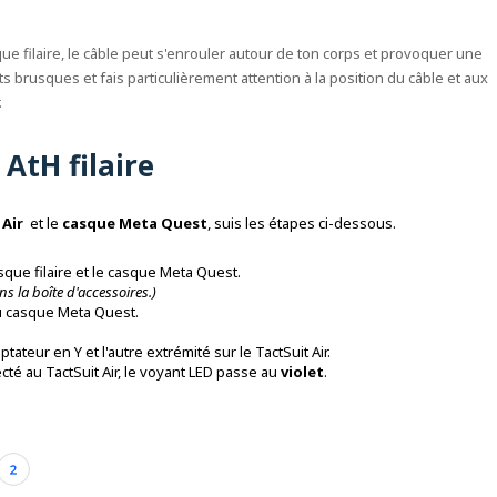
que filaire, le câble peut s'enrouler autour de ton corps et provoquer une
 brusques et fais particulièrement attention à la position du câble et aux
.
AtH filaire
 Air
et le
casque Meta Quest
, suis les étapes ci-dessous.
asque filaire et le casque Meta Quest.
ns la boîte d'accessoires.)
du casque Meta Quest.
ateur en Y et l'autre extrémité sur le TactSuit Air.
té au TactSuit Air, le voyant LED passe au
violet
.