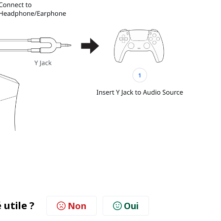
 utile ?
Non
Oui