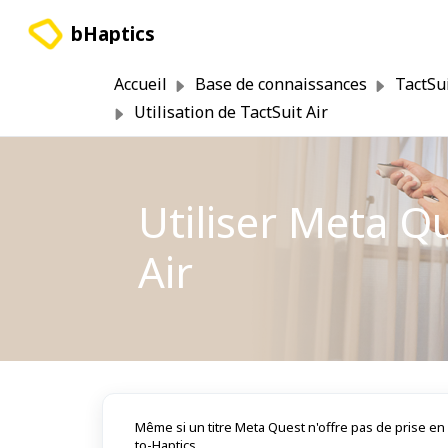
Passer au contenu principal
bHaptics
Accueil
Base de connaissances
TactSui
Utilisation de TactSuit Air
Utiliser Meta Qu
Air
Même si un titre Meta Quest n'offre pas de prise en c
to-Haptics.