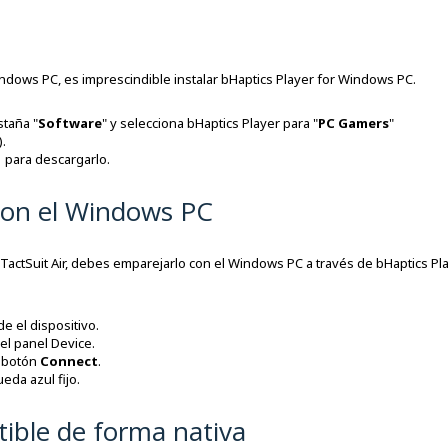
Windows PC, es imprescindible instalar bHaptics Player for Windows PC.
staña "
Software
" y selecciona bHaptics Player para "
PC Gamers
"
).
s
para descargarlo.
 con el Windows PC
 TactSuit Air, debes emparejarlo con el Windows PC a través de bHaptics Pl
e el dispositivo.
el panel Device.
l botón
Connect
.
eda azul fijo.
ible de forma nativa