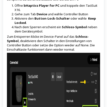
Öffne
bHaptics Player for PC
und koppele den TactSuit
X16.
Gehe zum Tab
Device
und wähle Controller Button
Aktiviere den
Button-Lock-Schalter
oder wähle
Keep
Locked
.
Nach dem Sperren erscheint ein
Schloss-Symbol
neben
dem Gerätesymbol.
Zum Entsperren klicke im Device-Panel auf das
Schloss-
Symbol
, deaktiviere den Schalter in den Einstellungen von
Controller Button oder setze die Option wieder auf None. Die
Einschalttaste funktioniert dann wieder normal.