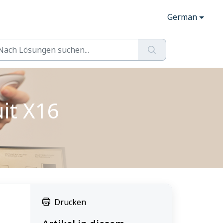
German
it X16
Drucken